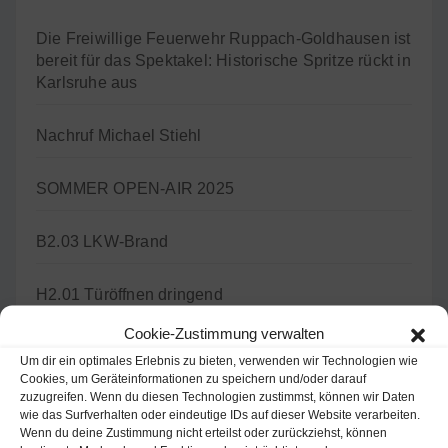
Die Freiwillige Feuerwehr Ruppach-Goldhausen ist
bereit für das Spektakel: Historische Spritze rückt in
Karlsruhe aus
Nachruf Michael Stiehl
SOMMER OPEN-AIR 2025
B2.03 LKW-Brand
H2.01 Türöffnen dringend
Cookie-Zustimmung verwalten
Um dir ein optimales Erlebnis zu bieten, verwenden wir Technologien wie
Cookies, um Geräteinformationen zu speichern und/oder darauf
Archiv
zuzugreifen. Wenn du diesen Technologien zustimmst, können wir Daten
wie das Surfverhalten oder eindeutige IDs auf dieser Website verarbeiten.
Wenn du deine Zustimmung nicht erteilst oder zurückziehst, können