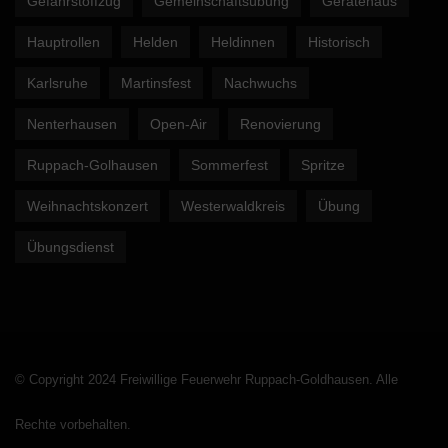
Gefahrstoffzug
Gemeinschaftsübung
Gerätehaus
Hauptrollen
Helden
Heldinnen
Historisch
Karlsruhe
Martinsfest
Nachwuchs
Nenterhausen
Open-Air
Renovierung
Ruppach-Golhausen
Sommerfest
Spritze
Weihnachtskonzert
Westerwaldkreis
Übung
Übungsdienst
© Copyright 2024 Freiwillige Feuerwehr Ruppach-Goldhausen. Alle
Rechte vorbehalten.