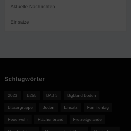
Aktuelle Nachrichten
Einsätze
Schlagwörter
2023
B255
BAB 3
BigBand Boden
Bläsergruppe
Boden
Einsatz
Familientag
Feuerwehr
Flächenbrand
Freizeitgelände