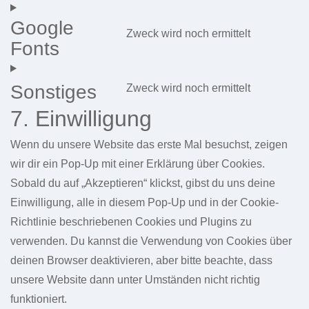
to
recaptcha
Google
service
Zweck wird noch ermittelt
Fonts
Consent
google-
to
analytics
service
Sonstiges
Zweck wird noch ermittelt
Consent
google-
7. Einwilligung
to
fonts
service
Wenn du unsere Website das erste Mal besuchst, zeigen
sonstiges
wir dir ein Pop-Up mit einer Erklärung über Cookies.
Sobald du auf „Akzeptieren“ klickst, gibst du uns deine
Einwilligung, alle in diesem Pop-Up und in der Cookie-
Richtlinie beschriebenen Cookies und Plugins zu
verwenden. Du kannst die Verwendung von Cookies über
deinen Browser deaktivieren, aber bitte beachte, dass
unsere Website dann unter Umständen nicht richtig
funktioniert.