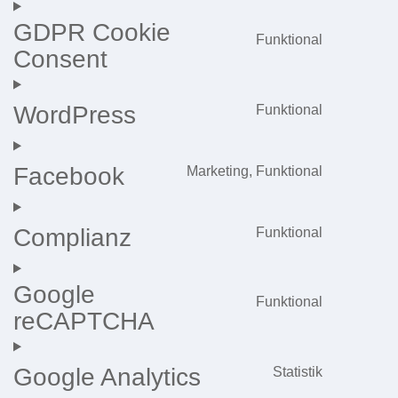
GDPR Cookie
Funktional
Consent
Consent
to
service
WordPress
Funktional
Consent
gdpr-
to
cookie-
Facebook
Marketing, Funktional
service
consent
Consent
wordpres
to
Complianz
Funktional
service
Consent
facebook
to
Google
service
Funktional
reCAPTCHA
Consent
complian
to
service
Google Analytics
Statistik
Consent
google-