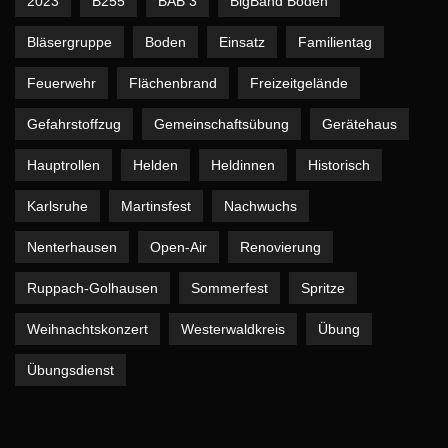
2023
B255
BAB 3
BigBand Boden
Bläsergruppe
Boden
Einsatz
Familientag
Feuerwehr
Flächenbrand
Freizeitgelände
Gefahrstoffzug
Gemeinschaftsübung
Gerätehaus
Hauptrollen
Helden
Heldinnen
Historisch
Karlsruhe
Martinsfest
Nachwuchs
Nenterhausen
Open-Air
Renovierung
Ruppach-Golhausen
Sommerfest
Spritze
Weihnachtskonzert
Westerwaldkreis
Übung
Übungsdienst