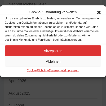
Nachruf Michael Stiehl
Cookie-Zustimmung verwalten
SOMMER OPEN-AIR 2025
Um dir ein optimales Erlebnis zu bieten, verwenden wir Technologien wie
Cookies, um Geräteinformationen zu speichern und/oder darauf
zuzugreifen. Wenn du diesen Technologien zustimmst, können wir Daten
B2.03 LKW-Brand
wie das Surfverhalten oder eindeutige IDs auf dieser Website verarbeiten.
Wenn du deine Zustimmung nicht erteilst oder zurückziehst, können
bestimmte Merkmale und Funktionen beeinträchtigt werden.
H2.01 Türöffnen dringend
Akzeptieren
Ablehnen
Archiv
Cookie-Richtlinie
Datenschutz
Impressum
April 2026
August 2025
Juli 2025