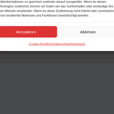
äteinformationen zu speichern und/oder darauf zuzugreifen. Wenn du diesen
hnologien zustimmst, können wir Daten wie das Surfverhalten oder eindeutige IDs
ser Website verarbeiten. Wenn du deine Zustimmung nicht erteilst oder zurückziehs
ur
nen bestimmte Merkmale und Funktionen beeinträchtigt werden.
Akzeptieren
Ablehnen
Cookie-Richtlinie
Datenschutz
Impressum
sen