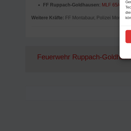
Ger
FF Ruppach-Goldhausen:
MLF 65/44-1
Tec
die
Weitere Kräfte:
FF Montabaur, Polizei Montaba
kön
Feuerwehr Ruppach-Goldhau