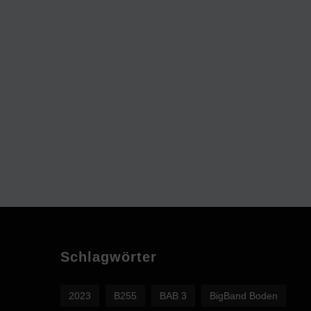
Schlagwörter
2023
B255
BAB 3
BigBand Boden